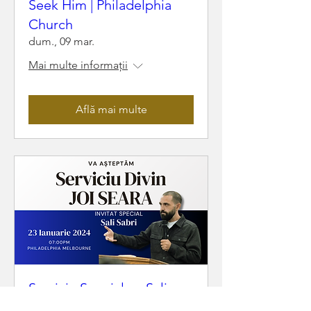
Seek Him | Philadelphia
Church
dum., 09 mar.
Mai multe informații
Află mai multe
Serviciu Special cu Sali
Sabri